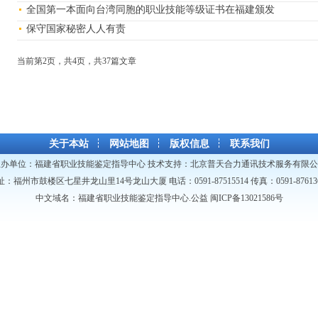
全国第一本面向台湾同胞的职业技能等级证书在福建颁发
保守国家秘密人人有责
当前第2页，共4页，共37篇文
关于本站
网站地图
版权信息
联系我们
主办单位：
福建省职业技能鉴定指导中心
技术支持：
北京普天合力通讯技术服务有限公
址：福州市鼓楼区七星井龙山里14号龙山大厦 电话：0591-87515514 传真：0591-876136
中文域名：福建省职业技能鉴定指导中心.公益
闽ICP备13021586号