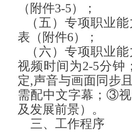
（附件
3-5）
；
（五）
专项职业能
表
（附件
6）
；
（六）
专项
职业能
视频时间为
2-5分钟
定,声音与画面同步
需配中文字幕；
③
视
及发展前景
）
。
三、
工作程序