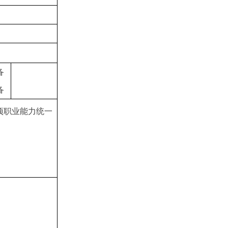
备
备
项职业能力统一